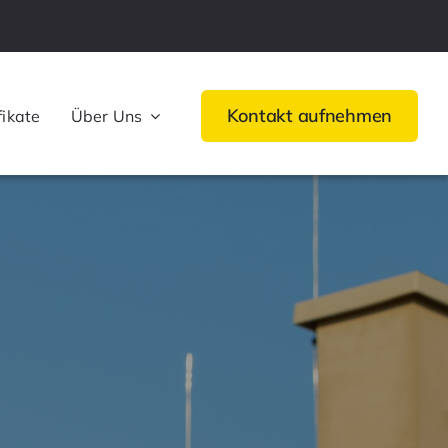
Kontakt aufnehmen
fikate
Über Uns
Wartung, Prüfung &
gen
Sanierung
Übersicht
agen)
Sanierung
Prüfung
Wartung