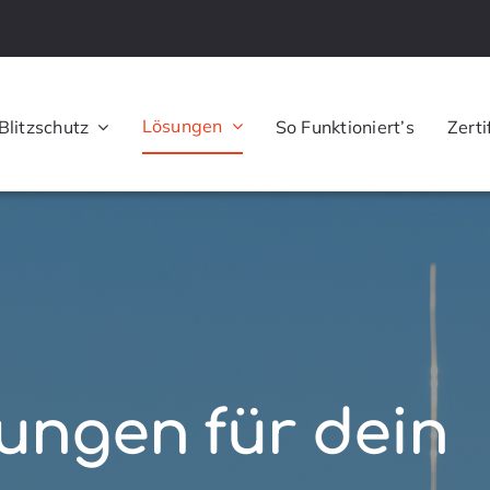
Lösungen
Blitzschutz
So Funktioniert’s
Zerti
Solar- und
Photovoltaikanla
Photovoltaik (PV-Anl
Energiesystem
sungen für dein
Wallbox
Solarparks