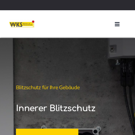
Skip
to
content
Toggle
Navigat
Blitzschutz
Lösungen
So funktioniert’s
Blitzschutz für Ihre Gebäude
Zertifikate
Innerer Blitzschutz
Über uns